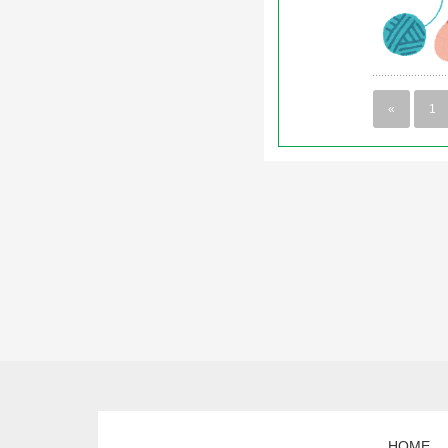
«
1
HOME